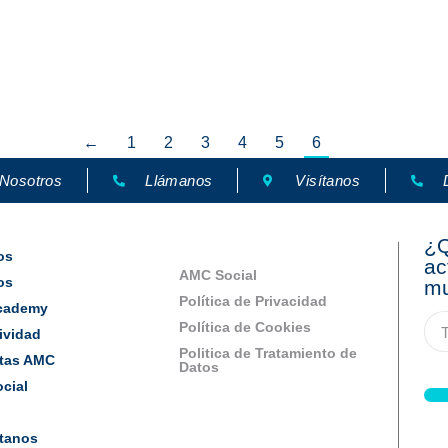
rativos que posee una persona por la imposición de sanciones
←
1
2
3
4
5
6
 Nosotros
Llámanos
Visítanos
¿Q
os
ac
AMC Social
os
mu
Política de Privacidad
cademy
Política de Cookies
ividad
Politica de Tratamiento de
tas AMC
Datos
cial
tanos