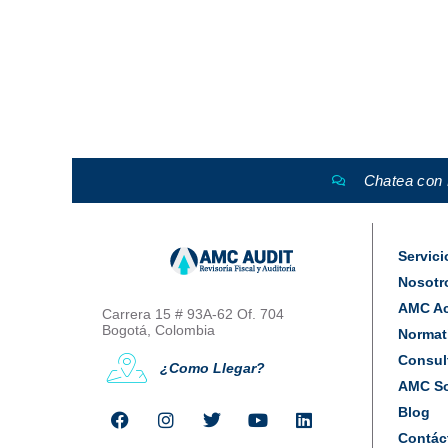
Este documento que indica los antecedentes administ
presencial…
Chatea con
Servici
Nosotr
AMC A
Carrera 15 # 93A-62 Of. 704
Bogotá, Colombia
Normat
Consul
¿Como Llegar?
AMC So
Blog
Contác