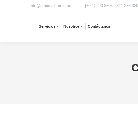
info@amcaudit.com.co
[60 1] 200 8505 · 321 236 33
Servicios
Nosotros
Contáctanos
C