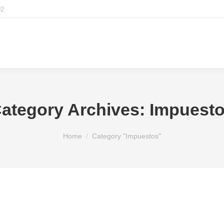
92
ategory Archives:
Impuest
You are here:
Home
Category "Impuestos"