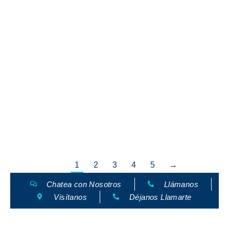
Webinar DOSO y Proceso de Aceptación
Factura Electrónica
Conferencias
By
Andrea Venegas
agosto 5, 2022
Aclara dudad sobre el DOSO y todo lo relacionado con el
proceso de aceptación de factura electrónica para su
deducibilidad
1
2
3
4
5
→
Chatea con Nosotros
Llámanos
Visítanos
Déjanos Llamarte